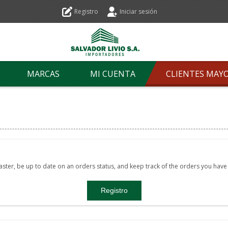
Registro
Iniciar sesión
MARCAS
MI CUENTA
CLIENTES MAY
faster, be up to date on an orders status, and keep track of the orders you hav