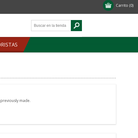
Carrito
(0)
ORISTAS
e previously made.