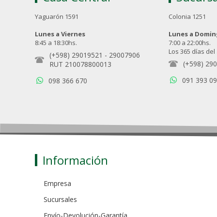
Yaguarón 1591
Colonia 1251
Lunes a Viernes
Lunes a Domi
8:45 a 18:30hs.
7:00 a 22:00hs.
Los 365 días del
(+598) 29019521
-
29007906
(+598) 29
RUT 210078800013
091 393 0
098 366 670
Información
Empresa
Sucursales
Envío-Devolución-Garantía