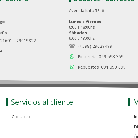
Avenida Italia 5846
ngo
Lunes a Viernes
8:00 a 18:00hs.
 año
Sábados
9:00 a 13:00hs.
021601
-
29019822
(+598) 29029499
94
Pinturería: 099 598 359
Repuestos: 091 393 099
Servicios al cliente
M
Contacto
In
Di
Ó