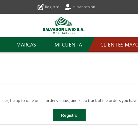
Registro
Iniciar sesión
MARCAS
MI CUENTA
CLIENTES MAY
faster, be up to date on an orders status, and keep track of the orders you hav