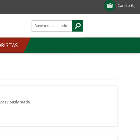
Carrito
(0)
ORISTAS
e previously made.