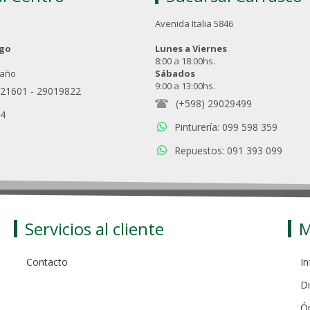
Avenida Italia 5846
ngo
Lunes a Viernes
8:00 a 18:00hs.
 año
Sábados
9:00 a 13:00hs.
021601
-
29019822
(+598) 29029499
94
Pinturería: 099 598 359
Repuestos: 091 393 099
Servicios al cliente
M
Contacto
In
Di
Ó