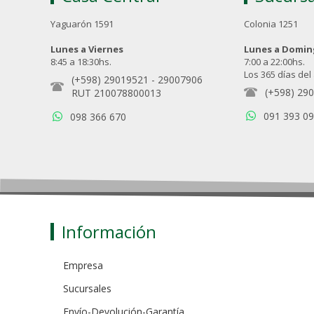
Yaguarón 1591
Colonia 1251
Lunes a Viernes
Lunes a Domi
8:45 a 18:30hs.
7:00 a 22:00hs.
Los 365 días del
(+598) 29019521
-
29007906
(+598) 29
RUT 210078800013
091 393 0
098 366 670
Información
Empresa
Sucursales
Envío-Devolución-Garantía