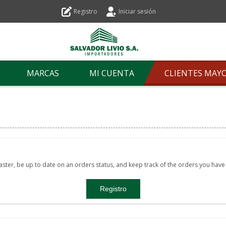
Registro
Iniciar sesión
MARCAS
MI CUENTA
CLIENTES MAY
faster, be up to date on an orders status, and keep track of the orders you hav