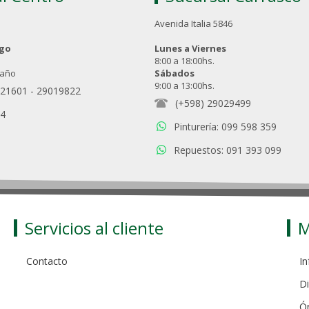
Avenida Italia 5846
ngo
Lunes a Viernes
8:00 a 18:00hs.
 año
Sábados
9:00 a 13:00hs.
021601
-
29019822
(+598) 29029499
94
Pinturería: 099 598 359
Repuestos: 091 393 099
Servicios al cliente
M
Contacto
In
Di
Ó