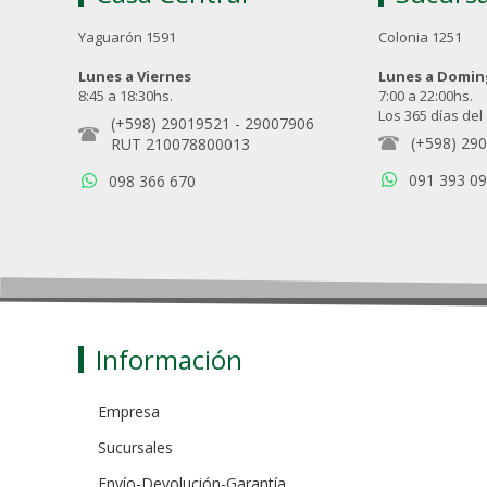
Yaguarón 1591
Colonia 1251
Lunes a Viernes
Lunes a Domi
8:45 a 18:30hs.
7:00 a 22:00hs.
Los 365 días del
(+598) 29019521
-
29007906
(+598) 29
RUT 210078800013
091 393 0
098 366 670
Información
Empresa
Sucursales
Envío-Devolución-Garantía