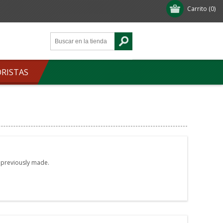
Carrito
(0)
ORISTAS
e previously made.