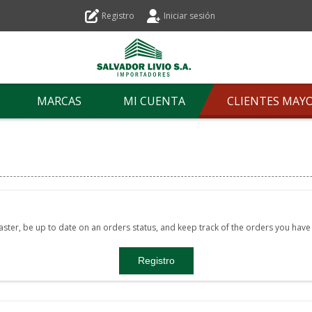
Registro
Iniciar sesión
MARCAS
MI CUENTA
CLIENTES MAY
faster, be up to date on an orders status, and keep track of the orders you hav