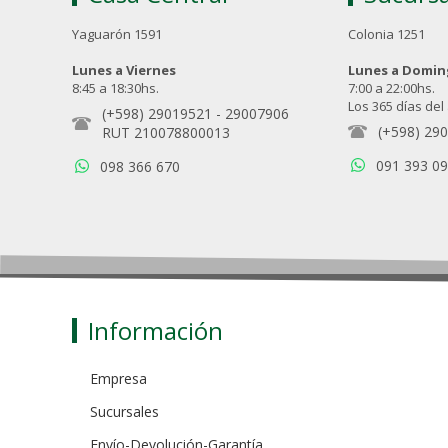
Yaguarón 1591
Colonia 1251
Lunes a Viernes
Lunes a Domi
8:45 a 18:30hs.
7:00 a 22:00hs.
Los 365 días del
(+598) 29019521
-
29007906
(+598) 29
RUT 210078800013
091 393 0
098 366 670
Información
Empresa
Sucursales
Envío-Devolución-Garantía