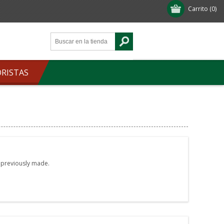
Carrito
(0)
ORISTAS
e previously made.