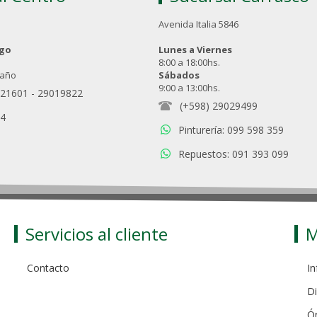
Avenida Italia 5846
ngo
Lunes a Viernes
8:00 a 18:00hs.
 año
Sábados
9:00 a 13:00hs.
021601
-
29019822
(+598) 29029499
94
Pinturería: 099 598 359
Repuestos: 091 393 099
Servicios al cliente
M
Contacto
In
Di
Ó