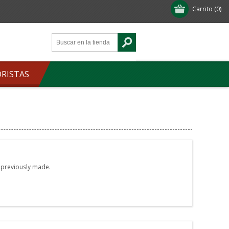
Carrito
(0)
ORISTAS
e previously made.