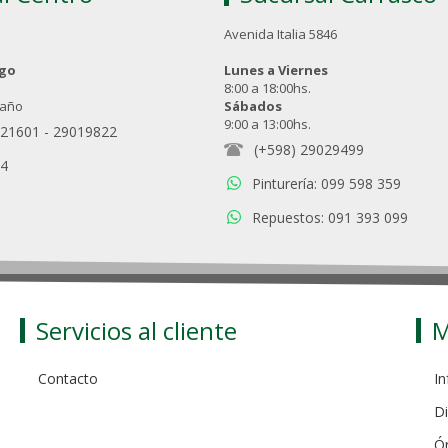
Avenida Italia 5846
ngo
Lunes a Viernes
8:00 a 18:00hs.
 año
Sábados
9:00 a 13:00hs.
021601
-
29019822
(+598) 29029499
94
Pinturería: 099 598 359
Repuestos: 091 393 099
Servicios al cliente
M
Contacto
In
Di
Ó