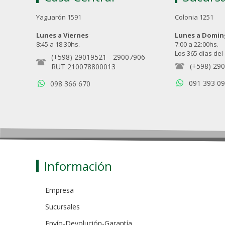
Yaguarón 1591
Colonia 1251
Lunes a Viernes
Lunes a Domi
8:45 a 18:30hs.
7:00 a 22:00hs.
Los 365 días del
(+598) 29019521
-
29007906
(+598) 29
RUT 210078800013
091 393 0
098 366 670
Información
Empresa
Sucursales
Envío-Devolución-Garantía