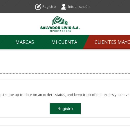
Registro
Iniciar sesión
MARCAS
MI CUENTA
CLIENTES MAY
faster, be up to date on an orders status, and keep track of the orders you hav