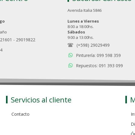
Avenida Italia 5846
ngo
Lunes a Viernes
8:00 a 18:00hs.
 año
Sábados
9:00 a 13:00hs.
021601
-
29019822
(+598) 29029499
94
Pinturería: 099 598 359
Repuestos: 091 393 099
Servicios al cliente
M
Contacto
In
Di
Ó