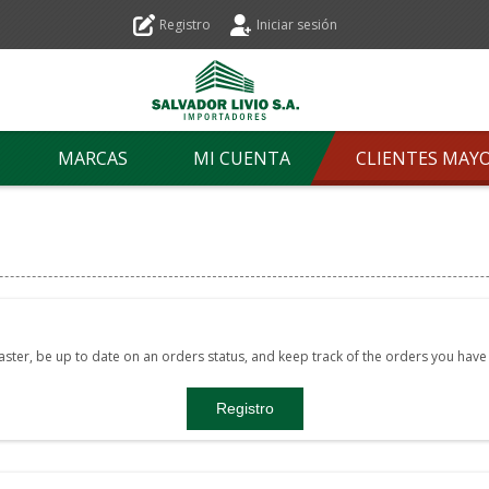
Registro
Iniciar sesión
MARCAS
MI CUENTA
CLIENTES MAY
faster, be up to date on an orders status, and keep track of the orders you hav