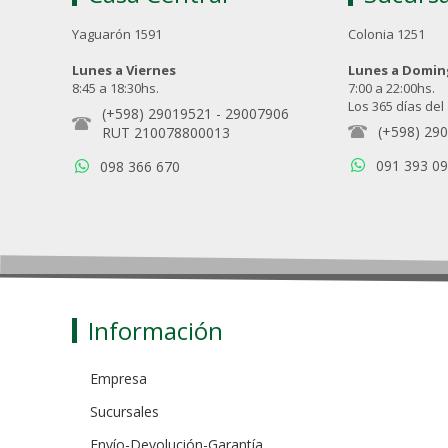
Yaguarón 1591
Colonia 1251
Lunes a Viernes
Lunes a Domi
8:45 a 18:30hs.
7:00 a 22:00hs.
Los 365 días del
(+598) 29019521
-
29007906
(+598) 29
RUT 210078800013
091 393 0
098 366 670
Información
Empresa
Sucursales
Envío-Devolución-Garantía