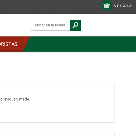
Carrito
(0)
ORISTAS
e previously made.