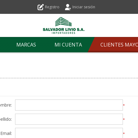
Registro
Iniciar sesión
MARCAS
MI CUENTA
CLIENTES MAY
ombre:
*
ellido:
*
Email:
*