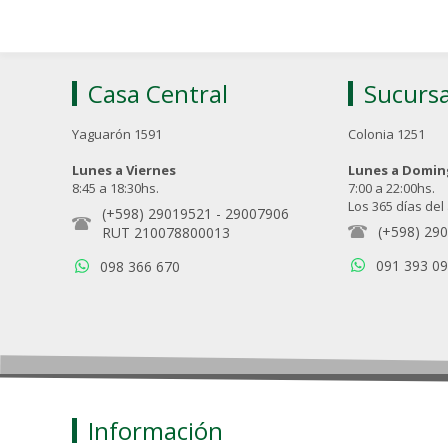
Casa Central
Sucursa
Yaguarón 1591
Colonia 1251
Lunes a Viernes
Lunes a Domi
8:45 a 18:30hs.
7:00 a 22:00hs.
Los 365 días del
(+598) 29019521
-
29007906
(+598) 29
RUT 210078800013
091 393 0
098 366 670
Información