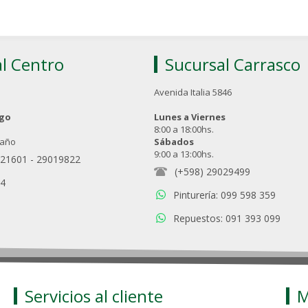
l Centro
Sucursal Carrasco
Avenida Italia 5846
ngo
Lunes a Viernes
8:00 a 18:00hs.
 año
Sábados
9:00 a 13:00hs.
021601
-
29019822
(+598) 29029499
94
Pinturería: 099 598 359
Repuestos: 091 393 099
Servicios al cliente
M