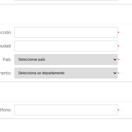
ección:
*
iudad:
*
País:
*
mento:
*
éfono:
*