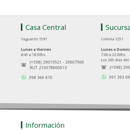
Casa Central
Sucursa
Yaguarón 1591
Colonia 1251
Lunes a Viernes
Lunes a Domi
8:45 a 18:30hs.
7:00 a 22:00hs.
Los 365 días del
(+598) 29019521
-
29007906
(+598) 29
RUT 210078800013
091 393 0
098 366 670
Información