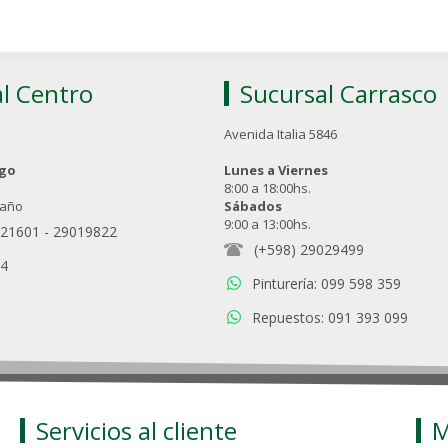
l Centro
Sucursal Carrasco
Avenida Italia 5846
ngo
Lunes a Viernes
8:00 a 18:00hs.
 año
Sábados
9:00 a 13:00hs.
021601
-
29019822
(+598) 29029499
94
Pinturería: 099 598 359
Repuestos: 091 393 099
Servicios al cliente
M