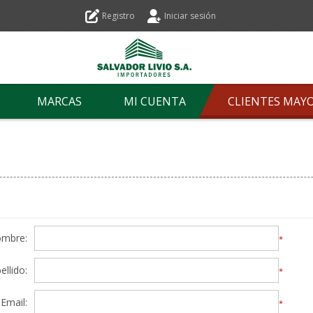
Registro
Iniciar sesión
MARCAS
MI CUENTA
CLIENTES MAY
ombre:
*
ellido:
*
Email:
*