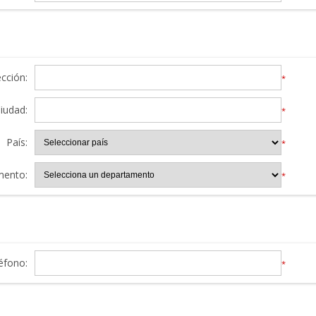
ección:
*
iudad:
*
País:
*
mento:
*
éfono:
*