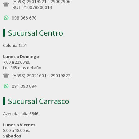
(+598) 29019521
-
29007906
RUT 210078800013
098 366 670
Sucursal Centro
Colonia 1251
Lunes a Domingo
7:00 a 22:00hs.
Los 365 días del año
(+598) 29021601
-
29019822
091 393 094
Sucursal Carrasco
Avenida Italia 5846
Lunes a Viernes
8:00 a 18:00hs.
Sábados