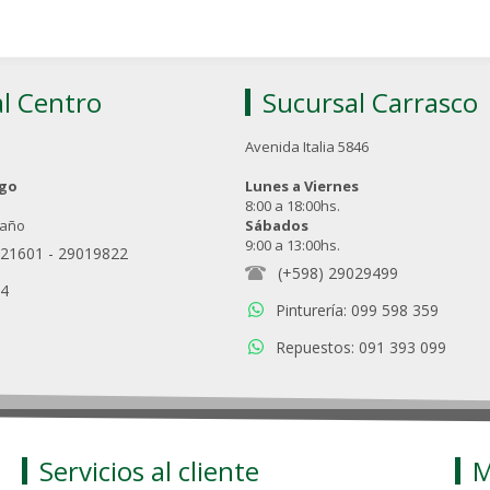
l Centro
Sucursal Carrasco
Avenida Italia 5846
ngo
Lunes a Viernes
8:00 a 18:00hs.
 año
Sábados
9:00 a 13:00hs.
021601
-
29019822
(+598) 29029499
94
Pinturería: 099 598 359
Repuestos: 091 393 099
Servicios al cliente
M