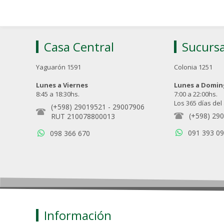
Casa Central
Sucursa
Yaguarón 1591
Colonia 1251
Lunes a Viernes
Lunes a Domi
8:45 a 18:30hs.
7:00 a 22:00hs.
Los 365 días del
(+598) 29019521
-
29007906
(+598) 29
RUT 210078800013
091 393 0
098 366 670
Información