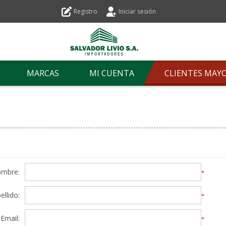
Registro
Iniciar sesión
MARCAS
MI CUENTA
CLIENTES MAY
ombre:
*
ellido:
*
Email:
*