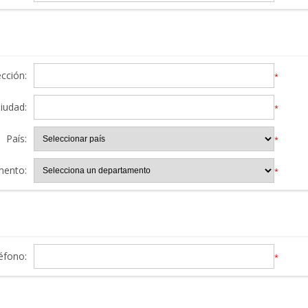
ección:
*
iudad:
*
País:
*
mento:
*
éfono:
*