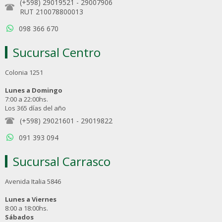
(+598) 29019521
-
29007906
RUT 210078800013
098 366 670
Sucursal Centro
Colonia 1251
Lunes a Domingo
7:00 a 22:00hs.
Los 365 días del año
(+598) 29021601
-
29019822
091 393 094
Sucursal Carrasco
Avenida Italia 5846
Lunes a Viernes
8:00 a 18:00hs.
Sábados