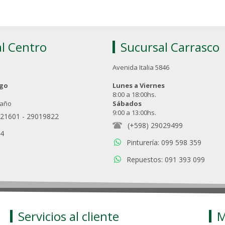
l Centro
Sucursal Carrasco
Avenida Italia 5846
ngo
Lunes a Viernes
8:00 a 18:00hs.
 año
Sábados
9:00 a 13:00hs.
021601
-
29019822
(+598) 29029499
94
Pinturería: 099 598 359
Repuestos: 091 393 099
Servicios al cliente
M