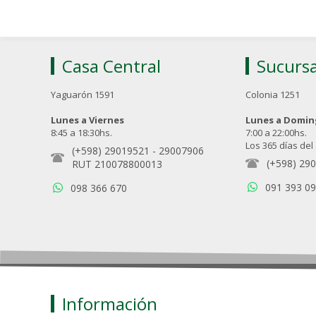
Casa Central
Sucursa
Yaguarón 1591
Colonia 1251
Lunes a Viernes
Lunes a Domi
8:45 a 18:30hs.
7:00 a 22:00hs.
Los 365 días del
(+598) 29019521
-
29007906
(+598) 29
RUT 210078800013
091 393 0
098 366 670
Información