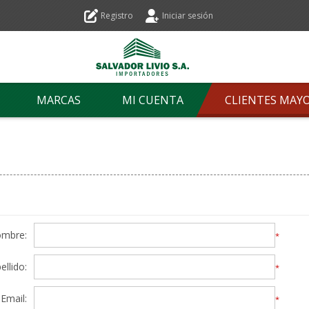
Registro
Iniciar sesión
MARCAS
MI CUENTA
CLIENTES MAY
ombre:
*
ellido:
*
Email:
*