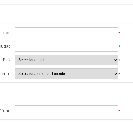
ección:
*
iudad:
*
País:
*
mento:
*
éfono:
*