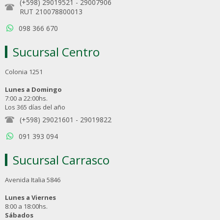
(+598) 29019521
-
29007906
RUT 210078800013
098 366 670
Sucursal Centro
Colonia 1251
Lunes a Domingo
7:00 a 22:00hs.
Los 365 días del año
(+598) 29021601
-
29019822
091 393 094
Sucursal Carrasco
Avenida Italia 5846
Lunes a Viernes
8:00 a 18:00hs.
Sábados