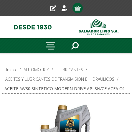
Inicio
/
AUTOMOTRIZ
/
LUBRICANTES
/
ACEITES Y LUBRICANTES DE TRANSMISION E HIDRAULICOS
/
ACEITE 5W30 SINTETICO MODERN DRIVE API SN/CF ACEA C4