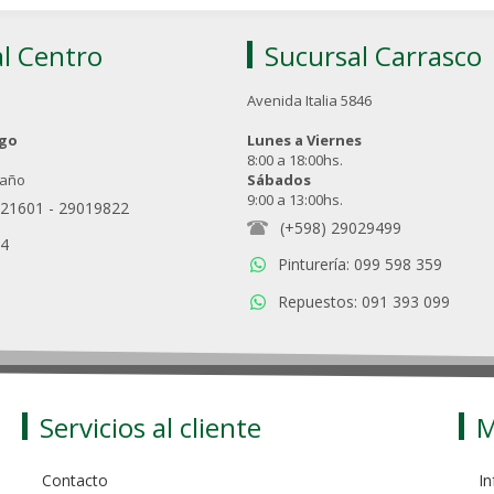
l Centro
Sucursal Carrasco
Avenida Italia 5846
ngo
Lunes a Viernes
8:00 a 18:00hs.
 año
Sábados
9:00 a 13:00hs.
021601
-
29019822
(+598) 29029499
94
Pinturería: 099 598 359
Repuestos: 091 393 099
Servicios al cliente
M
Contacto
In