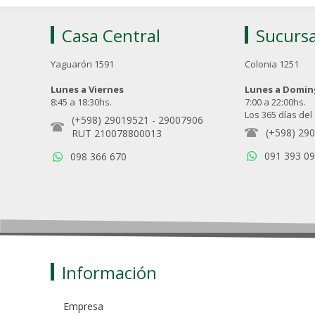
Casa Central
Sucursa
Yaguarón 1591
Colonia 1251
Lunes a Viernes
Lunes a Domi
8:45 a 18:30hs.
7:00 a 22:00hs.
Los 365 días del
(+598) 29019521
-
29007906
(+598) 29
RUT 210078800013
091 393 0
098 366 670
Información
Empresa