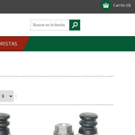
Carrito
(0)
ORISTAS
: