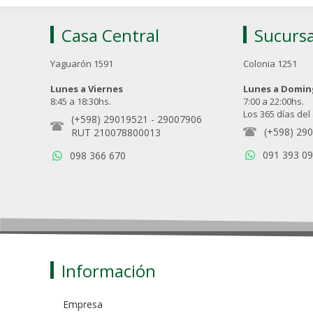
Casa Central
Sucursa
Yaguarón 1591
Colonia 1251
Lunes a Viernes
Lunes a Domi
8:45 a 18:30hs.
7:00 a 22:00hs.
Los 365 días del
(+598) 29019521
-
29007906
(+598) 29
RUT 210078800013
091 393 0
098 366 670
Información
Empresa