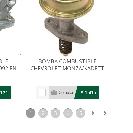
BLE
BOMBA COMBUSTIBLE
992 EN
CHEVROLET MONZA/KADETT
1.6/1.8/2.0
.121
$ 1.417
1
2
3
4
5