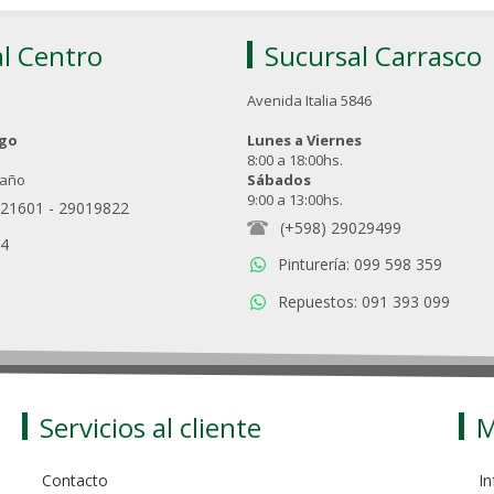
l Centro
Sucursal Carrasco
Avenida Italia 5846
ngo
Lunes a Viernes
8:00 a 18:00hs.
 año
Sábados
9:00 a 13:00hs.
021601
-
29019822
(+598) 29029499
94
Pinturería: 099 598 359
Repuestos: 091 393 099
Servicios al cliente
M
Contacto
In