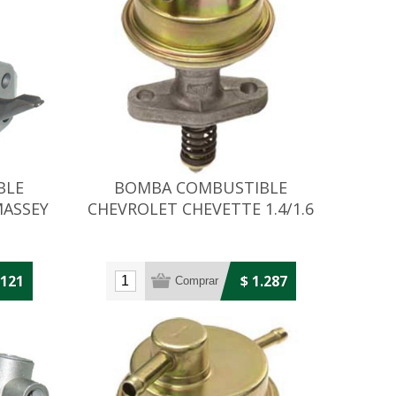
BLE
BOMBA COMBUSTIBLE
MASSEY
CHEVROLET CHEVETTE 1.4/1.6
90
1973 EN ADEL.
.121
$ 1.287