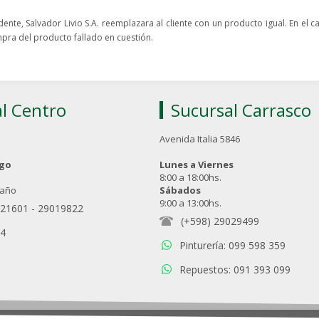
nte, Salvador Livio S.A. reemplazara al cliente con un producto igual. En el 
ompra del producto fallado en cuestión.
l Centro
Sucursal Carrasco
Avenida Italia 5846
ngo
Lunes a Viernes
8:00 a 18:00hs.
 año
Sábados
9:00 a 13:00hs.
021601
-
29019822
(+598) 29029499
94
Pinturería: 099 598 359
Repuestos: 091 393 099