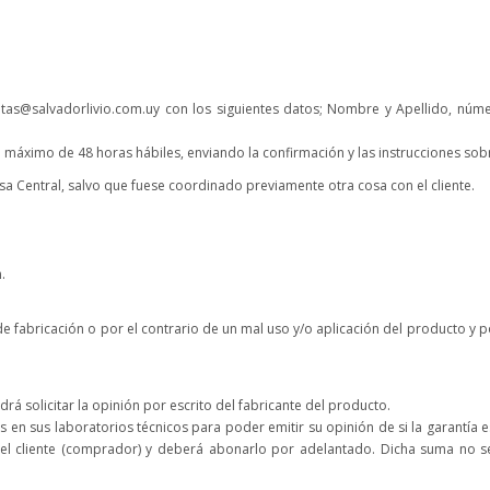
 ventas@salvadorlivio.com.uy con los siguientes datos; Nombre y Apellido, nú
zo máximo de 48 horas hábiles, enviando la confirmación y las instrucciones s
sa Central, salvo que fuese coordinado previamente otra cosa con el cliente.
.
e fabricación o por el contrario de un mal uso y/o aplicación del producto y p
podrá solicitar la opinión por escrito del fabricante del producto.
is en sus laboratorios técnicos para poder emitir su opinión de si la garantía 
del cliente (comprador) y deberá abonarlo por adelantado. Dicha suma no se