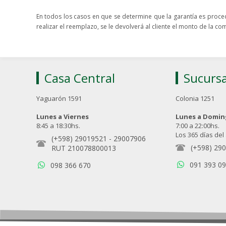
En todos los casos en que se determine que la garantía es procede
realizar el reemplazo, se le devolverá al cliente el monto de la c
Casa Central
Sucursa
Yaguarón 1591
Colonia 1251
Lunes a Viernes
Lunes a Domi
8:45 a 18:30hs.
7:00 a 22:00hs.
Los 365 días del
(+598) 29019521
-
29007906
(+598) 29
RUT 210078800013
091 393 0
098 366 670