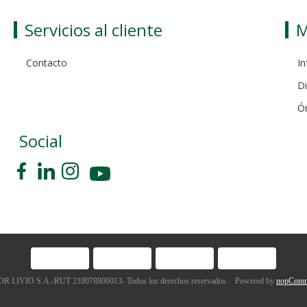
Servicios al cliente
M
Contacto
In
Di
Ó
Social
 LIVIO S.A.-RUT 210078800013- Todos los derechos reservados.
Powered by
nopComm