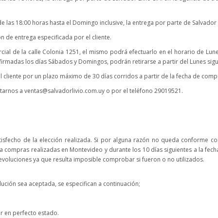
 las 18:00 horas hasta el Domingo inclusive, la entrega por parte de Salvador Li
n de entrega especificada por el cliente.
ercial de la calle Colonia 1251, el mismo podrá efectuarlo en el horario de 
rmadas los días Sábados y Domingos, podrán retirarse a partir del Lunes sigu
cliente por un plazo máximo de 30 días corridos a partir de la fecha de comp
ctarnos a ventas@salvadorlivio.com.uy o por el teléfono 29019521.
satisfecho de la elección realizada. Si por alguna razón no queda conforme
para compras realizadas en Montevideo y durante los 10 días siguientes a la fech
evoluciones ya que resulta imposible comprobar si fueron o no utilizados.
lución sea aceptada, se especifican a continuación;
ar en perfecto estado.