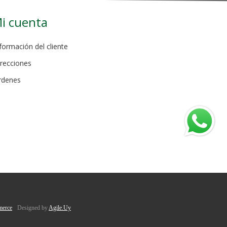
i cuenta
formación del cliente
recciones
rdenes
erce
Designed by
Agile.Uy