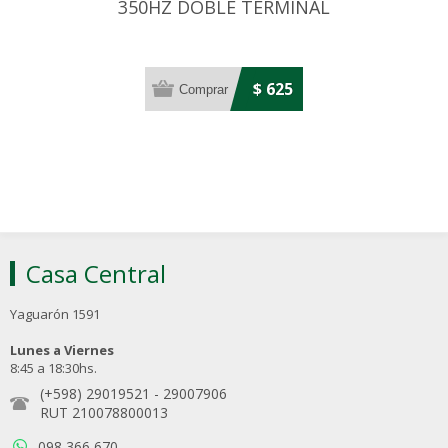
350HZ DOBLE TERMINAL
$ 625
Casa Central
Yaguarón 1591
Lunes a Viernes
8:45 a 18:30hs.
(+598) 29019521
-
29007906
RUT 210078800013
098 366 670