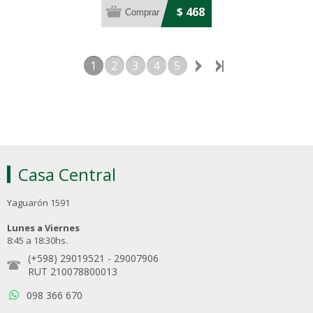
$ 468
1
2
3
4
5
Casa Central
Yaguarón 1591
Lunes a Viernes
8:45 a 18:30hs.
(+598) 29019521
-
29007906
RUT 210078800013
098 366 670