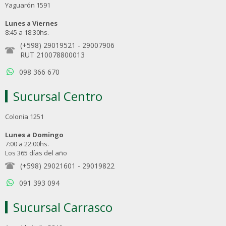
Yaguarón 1591
Lunes a Viernes
8:45 a 18:30hs.
(+598) 29019521
-
29007906
RUT 210078800013
098 366 670
Sucursal Centro
Colonia 1251
Lunes a Domingo
7:00 a 22:00hs.
Los 365 días del año
(+598) 29021601
-
29019822
091 393 094
Sucursal Carrasco