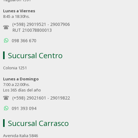
Lunes a Viernes
8:45 a 18:30hs.
(+598) 29019521
-
29007906
RUT 210078800013
098 366 670
Sucursal Centro
Colonia 1251
Lunes a Domingo
7:00 a 22:00hs.
Los 365 días del año
(+598) 29021601
-
29019822
091 393 094
Sucursal Carrasco
Avenida Italia 5846