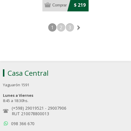
$ 219
1
2
3
Casa Central
Yaguarón 1591
Lunes a Viernes
8:45 a 18:30hs.
(+598) 29019521
-
29007906
RUT 210078800013
098 366 670