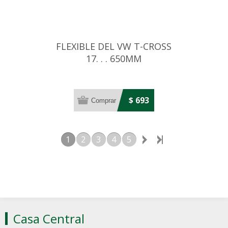
FLEXIBLE DEL VW T-CROSS
17. . . 650MM
$ 693
1
2
3
4
5
Casa Central