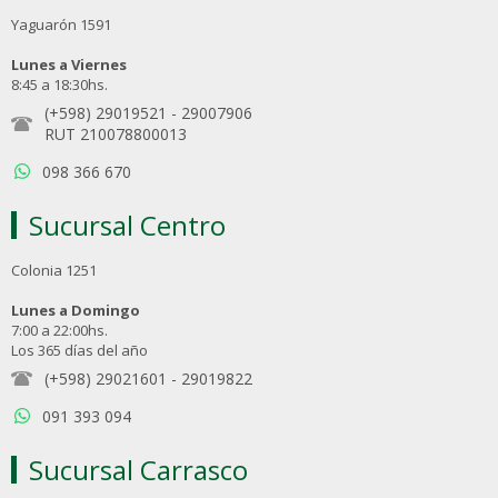
Yaguarón 1591
Lunes a Viernes
8:45 a 18:30hs.
(+598) 29019521
-
29007906
RUT 210078800013
098 366 670
Sucursal Centro
Colonia 1251
Lunes a Domingo
7:00 a 22:00hs.
Los 365 días del año
(+598) 29021601
-
29019822
091 393 094
Sucursal Carrasco