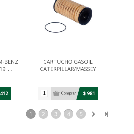
M-BENZ
CARTUCHO GASOIL
. . .
CATERPILLAR/MASSEY
FERGUSON/BOB CAT
.412
$ 981
1
2
3
4
5