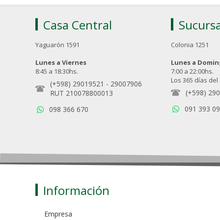
Casa Central
Sucursa
Yaguarón 1591
Colonia 1251
Lunes a Viernes
Lunes a Domi
8:45 a 18:30hs.
7:00 a 22:00hs.
Los 365 días del
(+598) 29019521
-
29007906
(+598) 29
RUT 210078800013
091 393 0
098 366 670
Información
Empresa