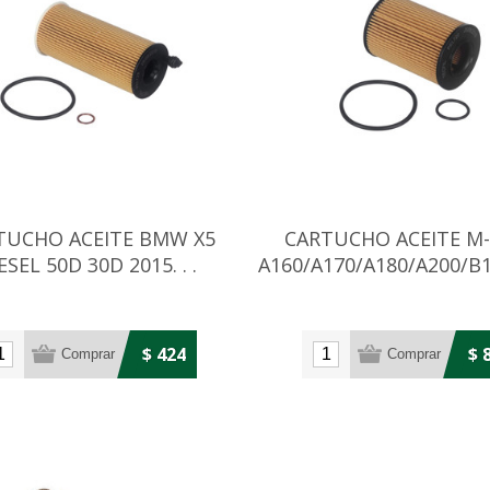
TUCHO ACEITE BMW X5
CARTUCHO ACEITE M
ESEL 50D 30D 2015. . .
A160/A170/A180/A200/B
04. . .
$ 424
$ 