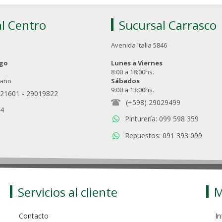
l Centro
Sucursal Carrasco
Avenida Italia 5846
ngo
Lunes a Viernes
8:00 a 18:00hs.
 año
Sábados
9:00 a 13:00hs.
021601
-
29019822
(+598) 29029499
94
Pinturería: 099 598 359
Repuestos: 091 393 099
Servicios al cliente
M
Contacto
In