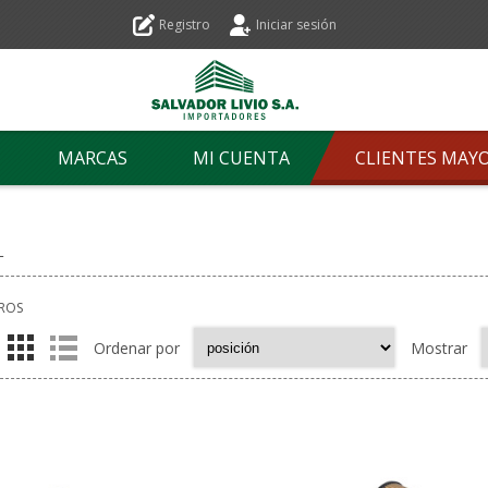
Registro
Iniciar sesión
MARCAS
MI CUENTA
CLIENTES MAY
L
TROS
Ordenar por
Mostrar