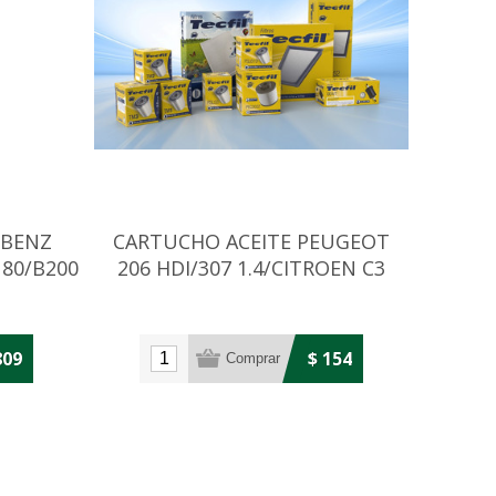
-BENZ
CARTUCHO ACEITE PEUGEOT
180/B200
206 HDI/307 1.4/CITROEN C3
1.4I/C4
809
$ 154