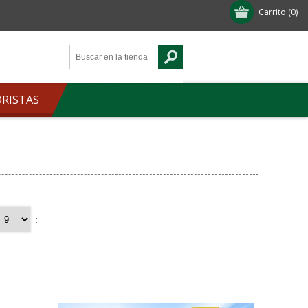
Carrito
(0)
ORISTAS
: