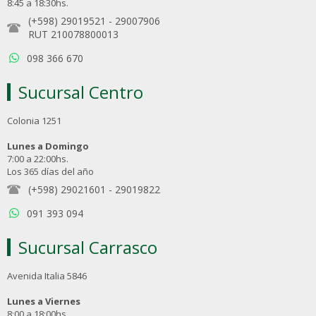
8:45 a 18:30hs.
(+598) 29019521
-
29007906
RUT 210078800013
098 366 670
Sucursal Centro
Colonia 1251
Lunes a Domingo
7:00 a 22:00hs.
Los 365 días del año
(+598) 29021601
-
29019822
091 393 094
Sucursal Carrasco
Avenida Italia 5846
Lunes a Viernes
8:00 a 18:00hs.