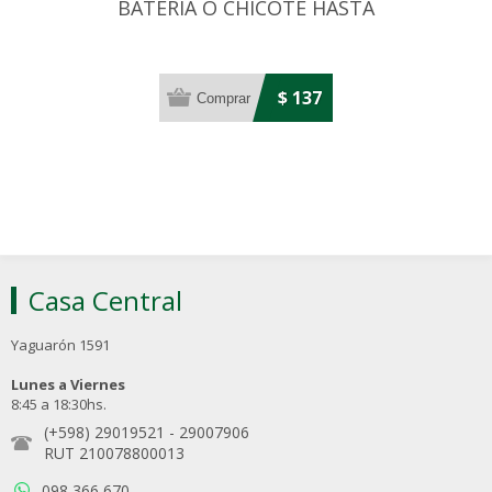
BATERIA O CHICOTE HASTA
60 AMP ROJO
$ 137
Casa Central
Yaguarón 1591
Lunes a Viernes
8:45 a 18:30hs.
(+598) 29019521
-
29007906
RUT 210078800013
098 366 670