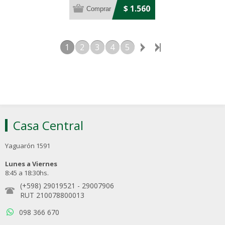
$ 1.560
1
2
3
4
5
Casa Central
Yaguarón 1591
Lunes a Viernes
8:45 a 18:30hs.
(+598) 29019521
-
29007906
RUT 210078800013
098 366 670