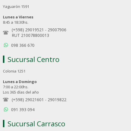
Yaguarón 1591
Lunes a Viernes
8:45 a 18:30hs.
(+598) 29019521
-
29007906
RUT 210078800013
098 366 670
Sucursal Centro
Colonia 1251
Lunes a Domingo
7:00 a 22:00hs.
Los 365 días del año
(+598) 29021601
-
29019822
091 393 094
Sucursal Carrasco