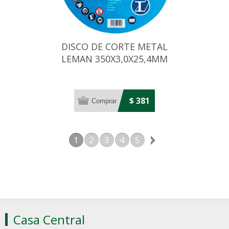
DISCO DE CORTE METAL
LEMAN 350X3,0X25,4MM
$ 381
1
2
3
4
5
Casa Central