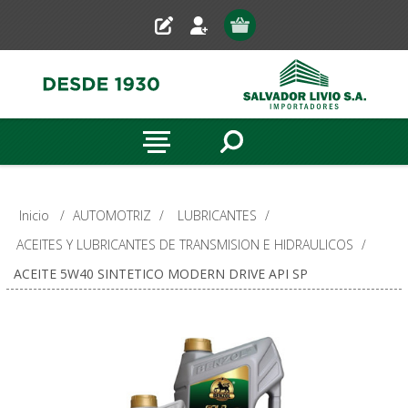
Inicio
/
AUTOMOTRIZ
/
LUBRICANTES
/
ACEITES Y LUBRICANTES DE TRANSMISION E HIDRAULICOS
/
ACEITE 5W40 SINTETICO MODERN DRIVE API SP