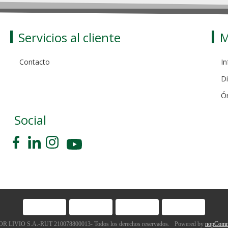
Servicios al cliente
M
Contacto
In
Di
Ó
Social
 LIVIO S.A.-RUT 210078800013- Todos los derechos reservados.
Powered by
nopComm