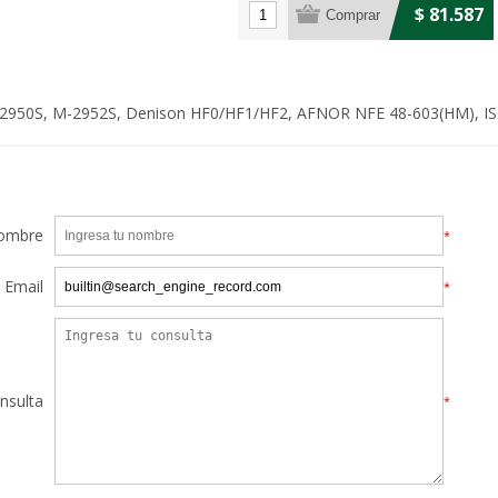
$ 81.587
-2950S, M-2952S, Denison HF0/HF1/HF2, AFNOR NFE 48-603(HM), IS
ombre
*
Email
*
nsulta
*