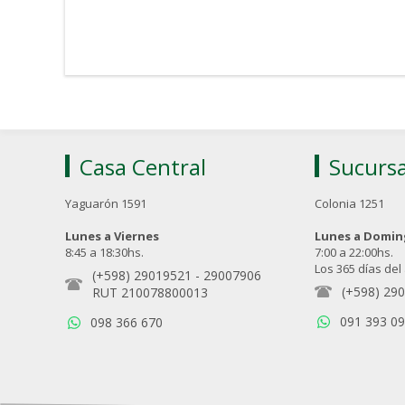
Casa Central
Sucursa
Yaguarón 1591
Colonia 1251
Lunes a Viernes
Lunes a Domi
8:45 a 18:30hs.
7:00 a 22:00hs.
Los 365 días del
(+598) 29019521
-
29007906
(+598) 29
RUT 210078800013
091 393 0
098 366 670