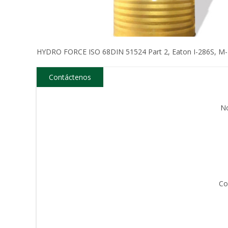
HYDRO FORCE ISO 68DIN 51524 Part 2, Eaton I-286S, M
Contáctenos
N
Co