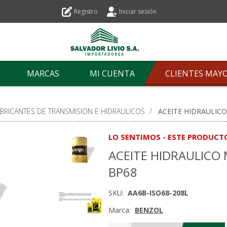
Registro
Iniciar sesión
MARCAS
MI CUENTA
CLIENTES MAY
UBRICANTES DE TRANSMISION E HIDRAULICOS
/
ACEITE HIDRAULIC
LO SENTIMOS - ESTE PRODUCT
ACEITE HIDRAULICO 
BP68
SKU:
AA6B-ISO68-208L
Marca:
BENZOL