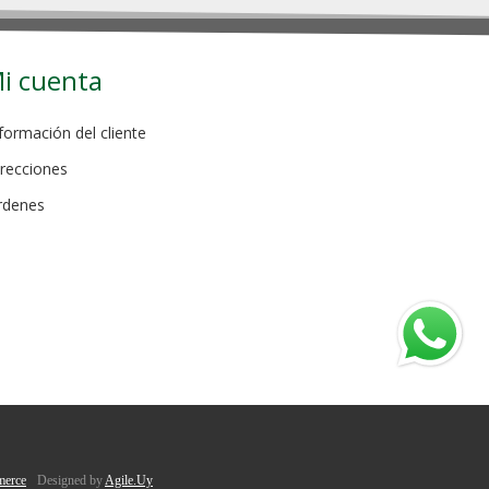
i cuenta
formación del cliente
recciones
rdenes
erce
Designed by
Agile.Uy