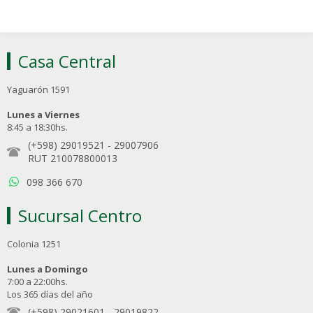
Casa Central
Yaguarón 1591
Lunes a Viernes
8:45 a 18:30hs.
(+598) 29019521
-
29007906
RUT 210078800013
098 366 670
Sucursal Centro
Colonia 1251
Lunes a Domingo
7:00 a 22:00hs.
Los 365 días del año
(+598) 29021601
-
29019822