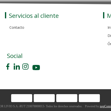
Servicios al cliente
M
Contacto
In
Di
Ó
Social
 LIVIO S.A.-RUT 210078800013- Todos los derechos reservados.
Powered by
nopComm