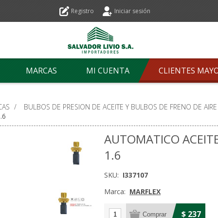
Registro
Iniciar sesión
MARCAS
MI CUENTA
CLIENTES MAY
CAS
/
BULBOS DE PRESION DE ACEITE Y BULBOS DE FRENO DE AIRE
.6
AUTOMATICO ACEITE
1.6
SKU:
I337107
Marca:
MARFLEX
$ 237