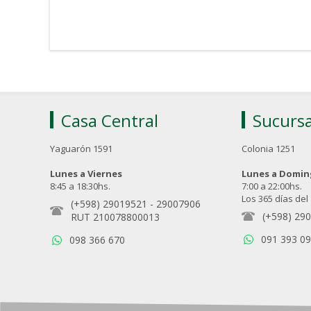
Casa Central
Sucursa
Yaguarón 1591
Colonia 1251
Lunes a Viernes
Lunes a Domi
8:45 a 18:30hs.
7:00 a 22:00hs.
Los 365 días del
(+598) 29019521
-
29007906
(+598) 29
RUT 210078800013
091 393 0
098 366 670