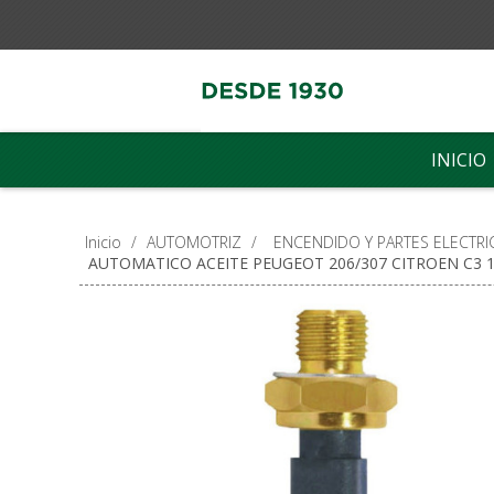
INICIO
Inicio
/
AUTOMOTRIZ
/
ENCENDIDO Y PARTES ELECTRI
AUTOMATICO ACEITE PEUGEOT 206/307 CITROEN C3 1