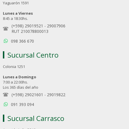
Yaguarón 1591
Lunes a Viernes
8:45 a 18:30hs.
(+598) 29019521
-
29007906
RUT 210078800013
098 366 670
Sucursal Centro
Colonia 1251
Lunes a Domingo
7:00 a 22:00hs.
Los 365 días del año
(+598) 29021601
-
29019822
091 393 094
Sucursal Carrasco