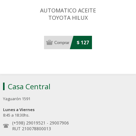
AUTOMATICO ACEITE
TOYOTA HILUX
COROLLA/DAIHATSU
APPLAUSE
$ 127
Casa Central
Yaguarón 1591
Lunes a Viernes
8:45 a 18:30hs.
(+598) 29019521
-
29007906
RUT 210078800013