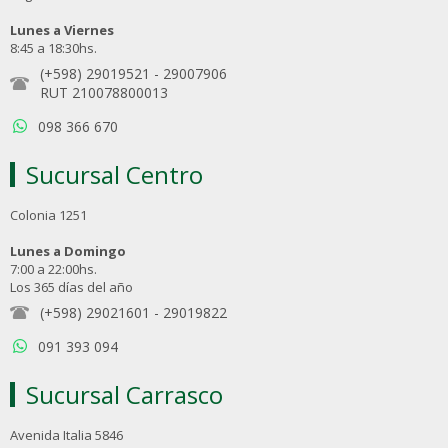
Lunes a Viernes
8:45 a 18:30hs.
(+598) 29019521
-
29007906
RUT 210078800013
098 366 670
Sucursal Centro
Colonia 1251
Lunes a Domingo
7:00 a 22:00hs.
Los 365 días del año
(+598) 29021601
-
29019822
091 393 094
Sucursal Carrasco
Avenida Italia 5846