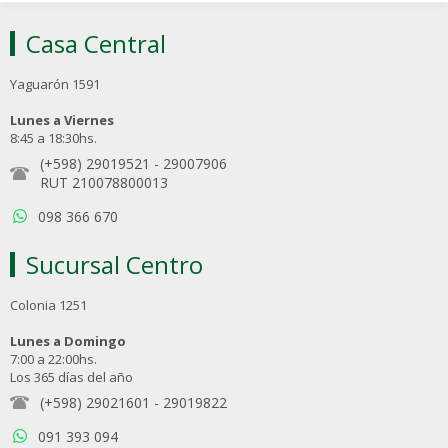
Casa Central
Yaguarón 1591
Lunes a Viernes
8:45 a 18:30hs.
(+598) 29019521
-
29007906
RUT 210078800013
098 366 670
Sucursal Centro
Colonia 1251
Lunes a Domingo
7:00 a 22:00hs.
Los 365 días del año
(+598) 29021601
-
29019822
091 393 094