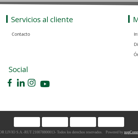
Servicios al cliente
M
Contacto
In
Di
Ó
Social
 LIVIO S.A.-RUT 210078800013- Todos los derechos reservados.
Powered by
nopComm