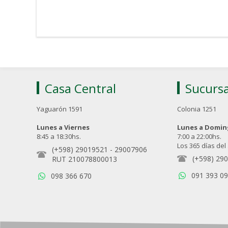
Casa Central
Sucursa
Yaguarón 1591
Colonia 1251
Lunes a Viernes
Lunes a Domi
8:45 a 18:30hs.
7:00 a 22:00hs.
Los 365 días del
(+598) 29019521
-
29007906
(+598) 29
RUT 210078800013
091 393 0
098 366 670