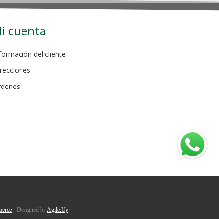
i cuenta
formación del cliente
recciones
rdenes
erce
Designed by
Agile.Uy