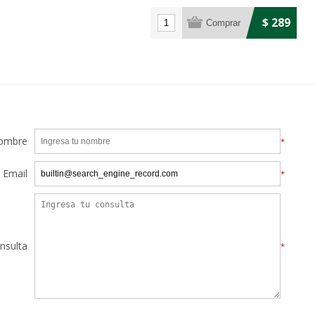
$ 289
ombre
*
Email
*
nsulta
*