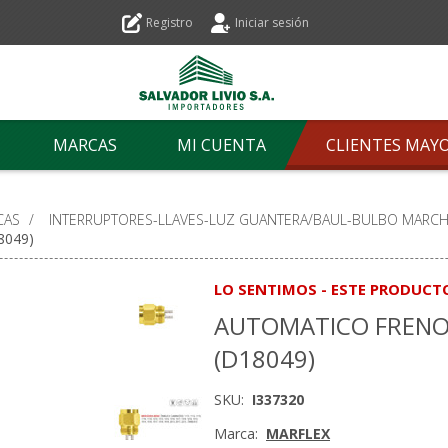
Registro
Iniciar sesión
MARCAS
MI CUENTA
CLIENTES MAY
CAS
/
INTERRUPTORES-LLAVES-LUZ GUANTERA/BAUL-BULBO MARCH
049)
LO SENTIMOS - ESTE PRODUCT
AUTOMATICO FRENO
(D18049)
SKU:
I337320
Marca:
MARFLEX