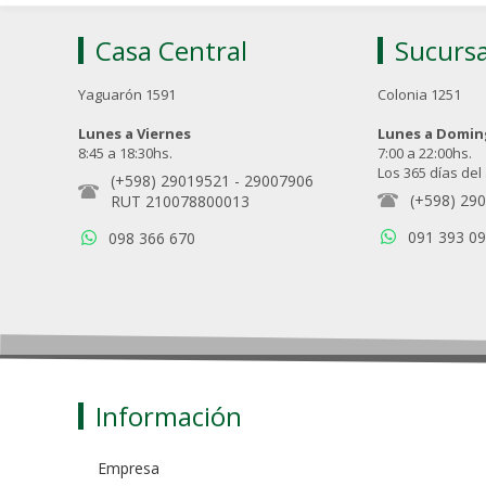
Casa Central
Sucursa
Yaguarón 1591
Colonia 1251
Lunes a Viernes
Lunes a Domi
8:45 a 18:30hs.
7:00 a 22:00hs.
Los 365 días del
(+598) 29019521
-
29007906
(+598) 29
RUT 210078800013
091 393 0
098 366 670
Información
Empresa