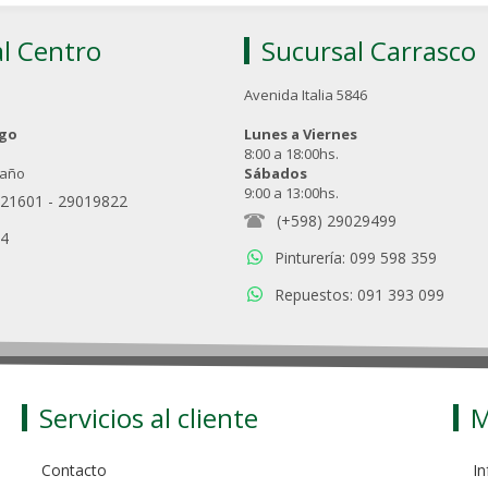
l Centro
Sucursal Carrasco
Avenida Italia 5846
ngo
Lunes a Viernes
8:00 a 18:00hs.
 año
Sábados
9:00 a 13:00hs.
021601
-
29019822
(+598) 29029499
94
Pinturería: 099 598 359
Repuestos: 091 393 099
Servicios al cliente
M
Contacto
In