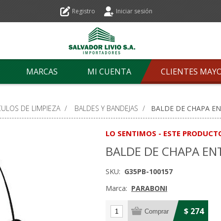
Registro
Iniciar sesión
MARCAS
MI CUENTA
CLIENTES MAY
CULOS DE LIMPIEZA
/
BALDES Y BANDEJAS
/
BALDE DE CHAPA EN
LO SENTIMOS - ESTE PRODUCT
BALDE DE CHAPA EN
SKU:
G35PB-100157
Marca:
PARABONI
$ 274