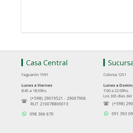
Casa Central
Sucursa
Yaguarón 1591
Colonia 1251
Lunes a Viernes
Lunes a Domi
8:45 a 18:30hs.
7:00 a 22:00hs.
Los 365 días del
(+598) 29019521
-
29007906
(+598) 29
RUT 210078800013
091 393 0
098 366 670