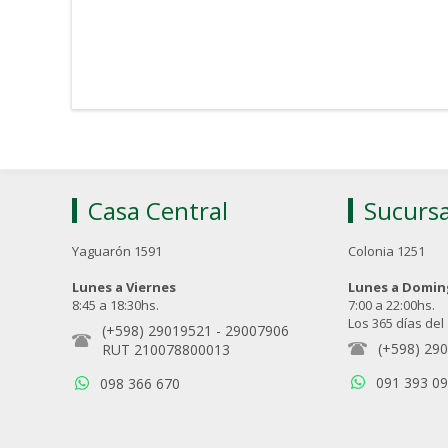
Casa Central
Sucursa
Yaguarón 1591
Colonia 1251
Lunes a Viernes
Lunes a Domi
8:45 a 18:30hs.
7:00 a 22:00hs.
Los 365 días del
(+598) 29019521
-
29007906
(+598) 29
RUT 210078800013
091 393 0
098 366 670