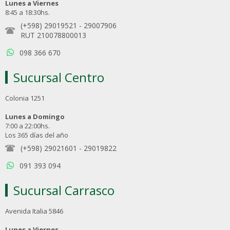
Lunes a Viernes
8:45 a 18:30hs.
(+598) 29019521
-
29007906
RUT 210078800013
098 366 670
Sucursal Centro
Colonia 1251
Lunes a Domingo
7:00 a 22:00hs.
Los 365 días del año
(+598) 29021601
-
29019822
091 393 094
Sucursal Carrasco
Avenida Italia 5846
Lunes a Viernes