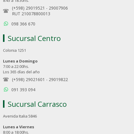
8:45 a 18:30hs.
(+598) 29019521
-
29007906
RUT 210078800013
098 366 670
Sucursal Centro
Colonia 1251
Lunes a Domingo
7:00 a 22:00hs.
Los 365 días del año
(+598) 29021601
-
29019822
091 393 094
Sucursal Carrasco
Avenida Italia 5846
Lunes a Viernes
8:00 a 18:00hs.