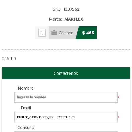
SKU:
I337562
Marca:
MARFLEX
$ 468
206 1.0
Contáctenos
Nombre
*
Email
*
Consulta