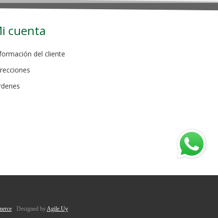
i cuenta
formación del cliente
recciones
rdenes
erce
Designed by
Agile.Uy