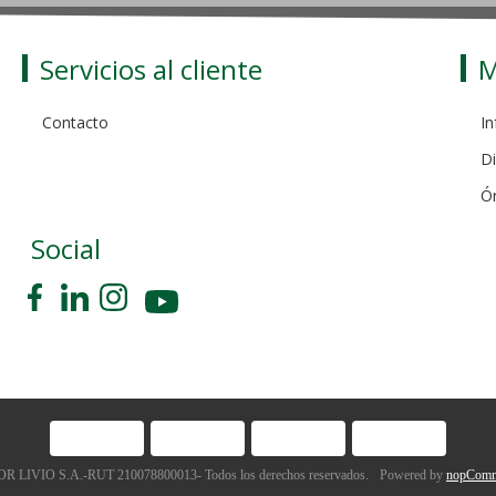
Servicios al cliente
M
Contacto
In
Di
Ó
Social
 LIVIO S.A.-RUT 210078800013- Todos los derechos reservados.
Powered by
nopComm