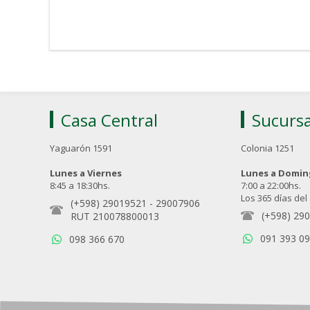
Casa Central
Sucursa
Yaguarón 1591
Colonia 1251
Lunes a Viernes
Lunes a Domi
8:45 a 18:30hs.
7:00 a 22:00hs.
Los 365 días del
(+598) 29019521
-
29007906
(+598) 29
RUT 210078800013
091 393 0
098 366 670