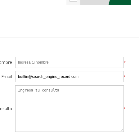
ombre
*
Email
*
nsulta
*