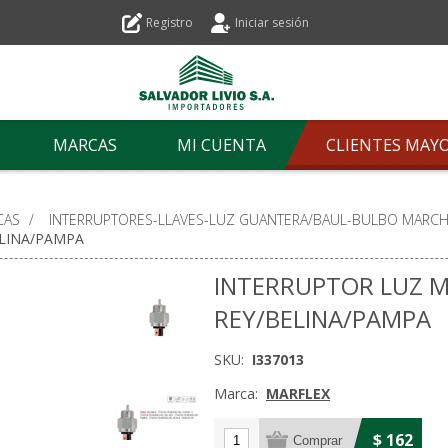
Registro
Iniciar sesión
MARCAS
MI CUENTA
CLIENTES MAY
CAS
/
INTERRUPTORES-LLAVES-LUZ GUANTERA/BAUL-BULBO MARCH
ELINA/PAMPA
INTERRUPTOR LUZ 
REY/BELINA/PAMPA
SKU:
I337013
Marca:
MARFLEX
$ 162