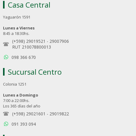
Casa Central
Yaguarón 1591
Lunes a Viernes
8:45 a 18:30hs.
(+598) 29019521
-
29007906
RUT 210078800013
098 366 670
Sucursal Centro
Colonia 1251
Lunes a Domingo
7:00 a 22:00hs.
Los 365 días del año
(+598) 29021601
-
29019822
091 393 094