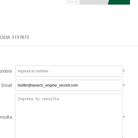
OEM: 3197873
ombre
*
Email
*
nsulta
*