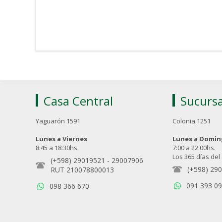
Casa Central
Sucursa
Yaguarón 1591
Colonia 1251
Lunes a Viernes
Lunes a Domi
8:45 a 18:30hs.
7:00 a 22:00hs.
Los 365 días del
(+598) 29019521
-
29007906
(+598) 29
RUT 210078800013
091 393 0
098 366 670