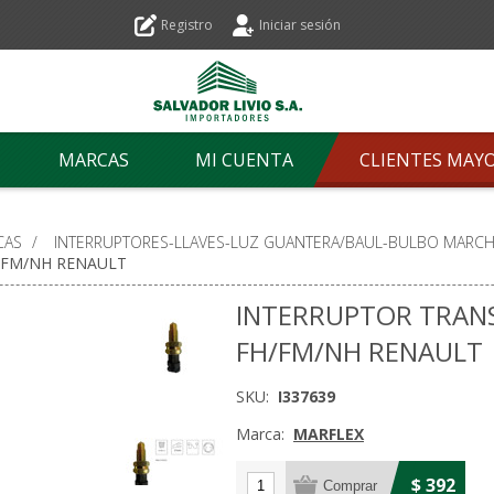
Registro
Iniciar sesión
MARCAS
MI CUENTA
CLIENTES MAY
CAS
/
INTERRUPTORES-LLAVES-LUZ GUANTERA/BAUL-BULBO MARCH
/FM/NH RENAULT
INTERRUPTOR TRAN
FH/FM/NH RENAULT
SKU:
I337639
Marca:
MARFLEX
$ 392