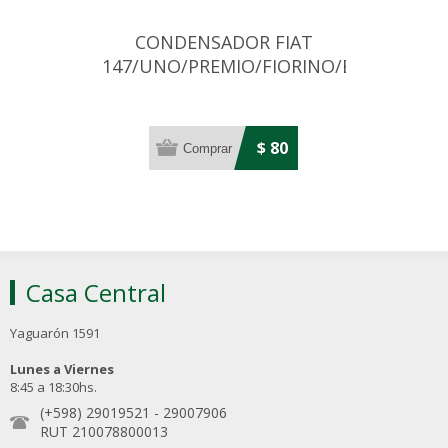
CONDENSADOR FIAT
147/UNO/PREMIO/FIORINO/ECH167/ECH
$ 80
Casa Central
Yaguarón 1591
Lunes a Viernes
8:45 a 18:30hs.
(+598) 29019521
-
29007906
RUT 210078800013