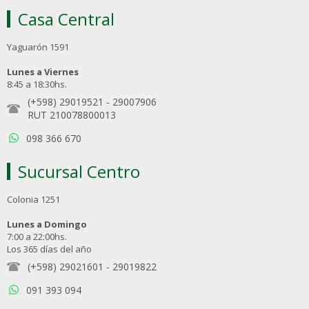
Casa Central
Yaguarón 1591
Lunes a Viernes
8:45 a 18:30hs.
(+598) 29019521
-
29007906
RUT 210078800013
098 366 670
Sucursal Centro
Colonia 1251
Lunes a Domingo
7:00 a 22:00hs.
Los 365 días del año
(+598) 29021601
-
29019822
091 393 094