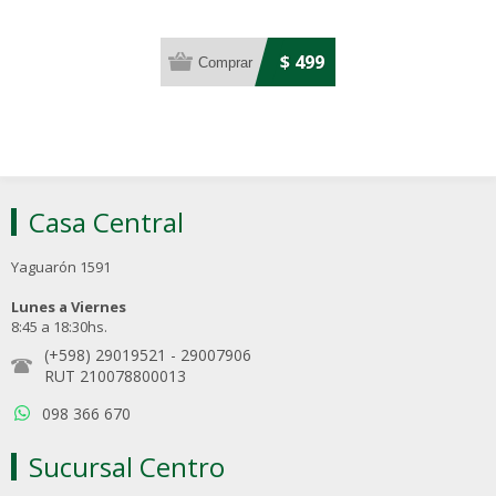
$ 499
Casa Central
Yaguarón 1591
Lunes a Viernes
8:45 a 18:30hs.
(+598) 29019521
-
29007906
RUT 210078800013
098 366 670
Sucursal Centro