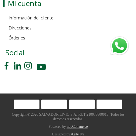
Mi cuenta
Información del cliente
Direcciones
Órdenes
Social
Copyright ® 2026 SALVADOR LIVIO S.A.-RUT 210078800013- Todos los
derechos reservados.
Powered by
nopCommerce
Designed by
Agile.Uy